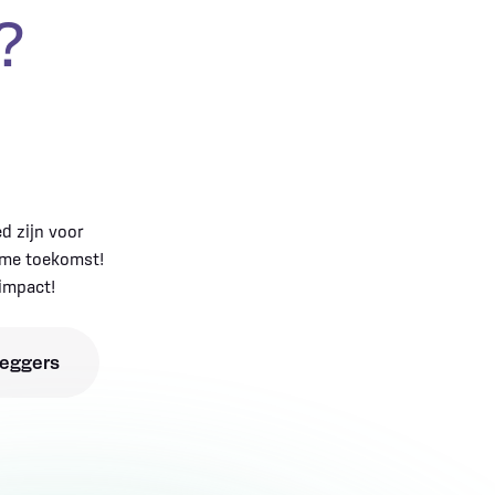
?
 zijn voor
ame toekomst!
impact!
leggers