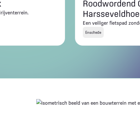
k
Roodwordend G
Harsseveldhoe
ijventerrein.
Een veiliger fietspad zon
Enschede