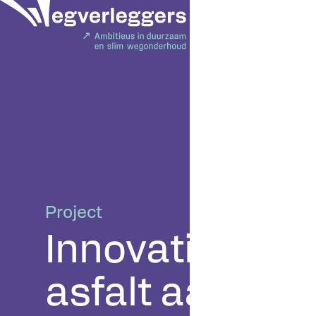
Project
Innovatief roo
asfalt aan de