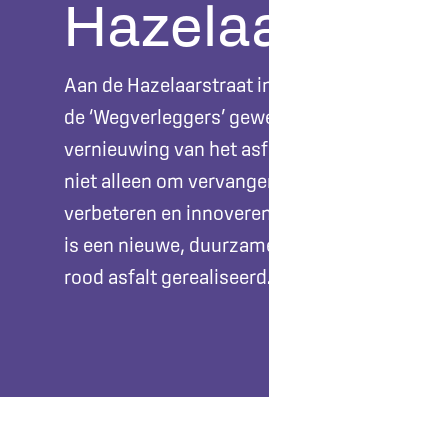
Hazelaarstraa
Aan de Hazelaarstraat in Enschede hebben
de ‘Wegverleggers’ gewerkt aan de
vernieuwing van het asfalt. Daarbij ging het
niet alleen om vervangen, maar vooral om
verbeteren en innoveren. Binnen dit project
is een nieuwe, duurzamere toepassing van
rood asfalt gerealiseerd.