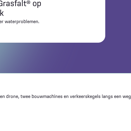
rasfalt® op
k
der waterproblemen.