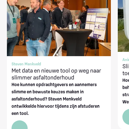
Ani
Steven Menkveld
Sl
Met data en nieuwe tool op weg naar
to
slimmer asfaltonderhoud
Ho
Hoe kunnen opdrachtgevers en aannemers
beh
slimme en bewuste keuzes maken in
st
asfaltonderhoud? Steven Menkveld
We
ontwikkelde hiervoor tijdens zijn afstuderen
een tool.