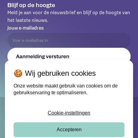
Blijf op de hoogte
Meld je aan voor de nieuwsbrief en blijf op de hoogte van
het laatste nieuws.
Jouw e-mailadres
Door je in te schrijven ga je akkoord met ons Privacybeleid en
🍪 Wij gebruiken cookies
ontvang je updates.
Onze website maakt gebruik van cookies om de
gebruikservaring te optimaliseren.
Cookie-instellingen
Accepteren
Cookie instellingen
©
2026
Wegverleggers